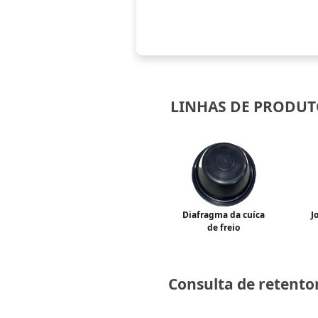
LINHAS DE PRODU
Diafragma da cuíca
J
de freio
Consulta de retentor